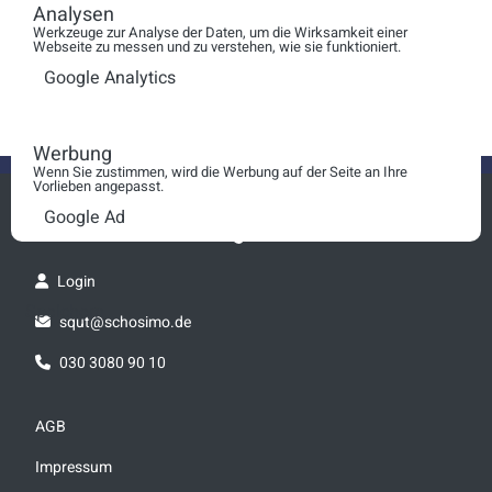
Analysen
Zwischen Stimme und
Werkzeuge zur Analyse der Daten, um die Wirksamkeit einer
Webseite zu messen und zu verstehen, wie sie funktioniert.
Silizium
Google Analytics
Werbung
Wenn Sie zustimmen, wird die Werbung auf der Seite an Ihre
Vorlieben angepasst.
Google Ad
Login
Speichern
squt@schosimo.de
030 3080 90 10
AGB
Impressum