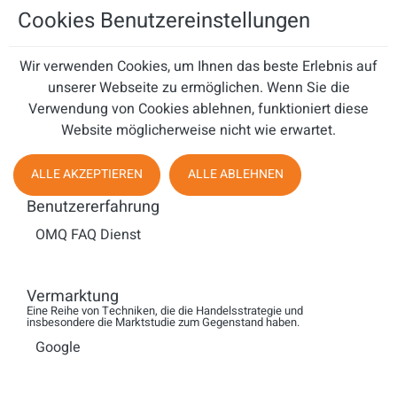
Cookies Benutzereinstellungen
Anzeige #
CCW: ONE MORE
QUESTION - SQUT
Wir verwenden Cookies, um Ihnen das beste Erlebnis auf
unserer Webseite zu ermöglichen. Wenn Sie die
Dialog-Dienstleister-
Verwendung von Cookies ablehnen, funktioniert diese
Challenge
Website möglicherweise nicht wie erwartet.
Die SQUT Dialog-
ALLE AKZEPTIEREN
ALLE ABLEHNEN
Dienstleister-Challenge
Benutzererfahrung
OMQ FAQ Dienst
Interview mit Dennis
Schottler, Gründer der
Vermarktung
Aus...
Eine Reihe von Techniken, die die Handelsstrategie und
insbesondere die Marktstudie zum Gegenstand haben.
SQUT: Cold Calling ist
Google
outdated, oder?